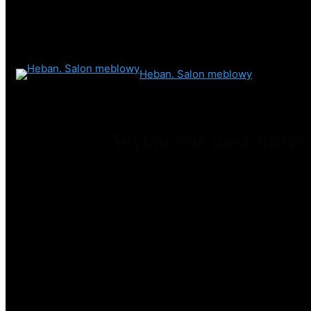
Heban. Salon meblowy
Wybaczcie nasz kurz!