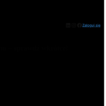
Zaloguj się
ym – sprawdź wkrótce!