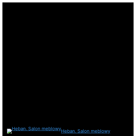
Heban. Salon meblowy