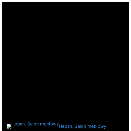
Heban. Salon meblowy