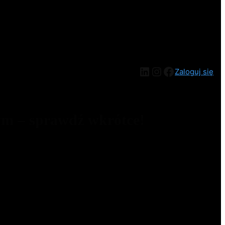
Zaloguj się
ym – sprawdź wkrótce!