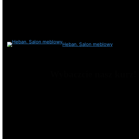
Heban. Salon meblowy
Wybaczcie nasz kurz!