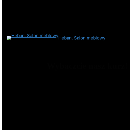
Heban. Salon meblowy
Wybaczcie nasz kurz!