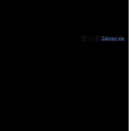
Zaloguj się
ym – sprawdź wkrótce!