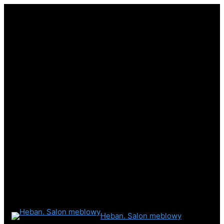
Heban. Salon meblowy