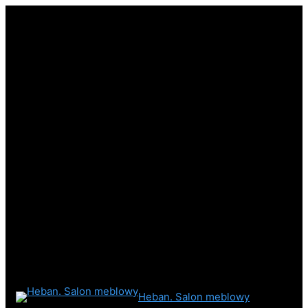
Heban. Salon meblowy