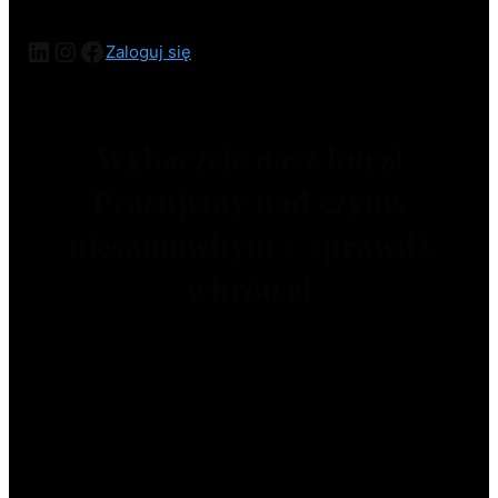
Zaloguj się
Wybaczcie nasz kurz!
Pracujemy nad czymś
niesamowitym – sprawdź
wkrótce!