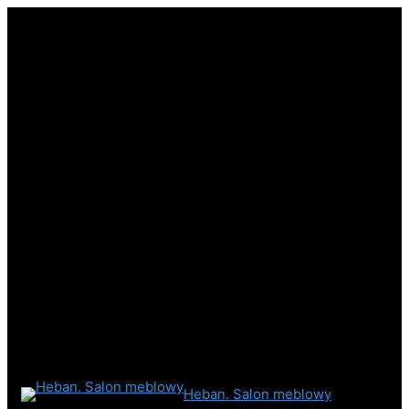
Heban. Salon meblowy