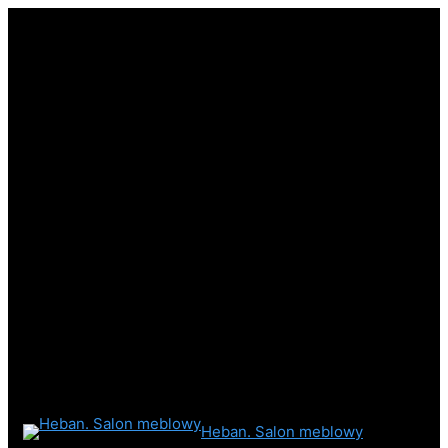
Heban. Salon meblowy