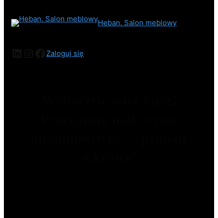
Heban. Salon meblowy
Zaloguj się
Wybaczcie nasz kurz!
Pracujemy nad czymś
niesamowitym – sprawdź
wkrótce!