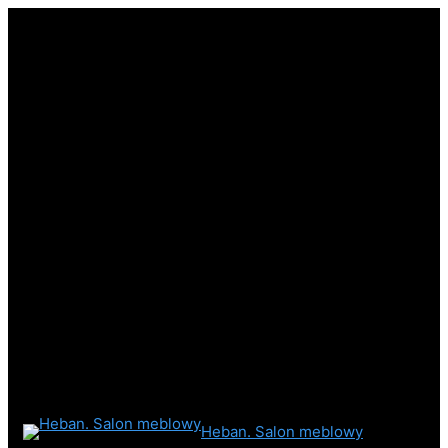
Heban. Salon meblowy