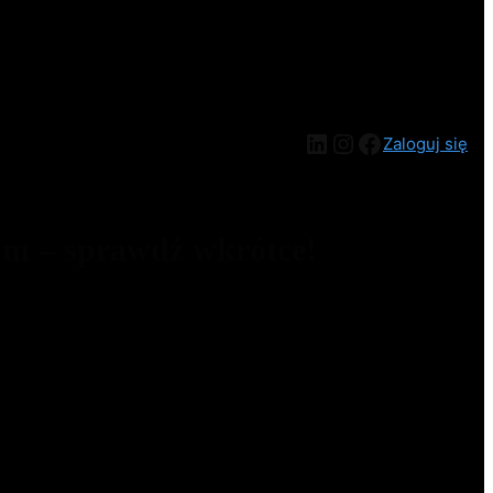
Zaloguj się
ym – sprawdź wkrótce!