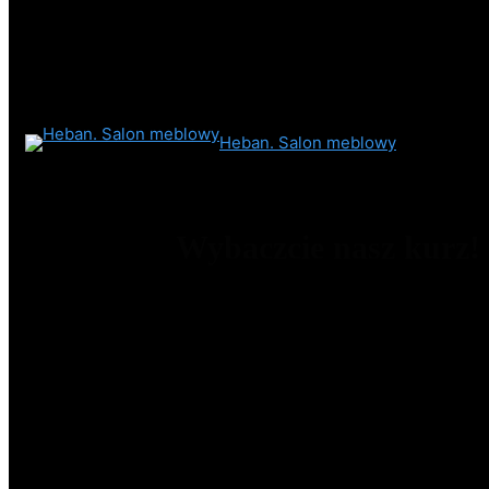
Heban. Salon meblowy
Wybaczcie nasz kurz!