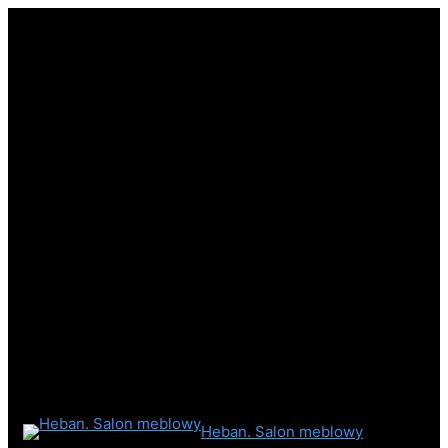
Heban. Salon meblowy