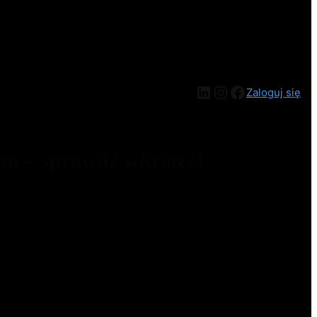
Zaloguj się
ym – sprawdź wkrótce!