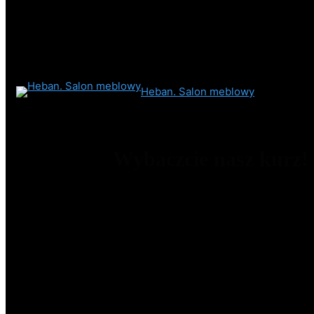
Heban. Salon meblowy
Wybaczcie nasz kurz!