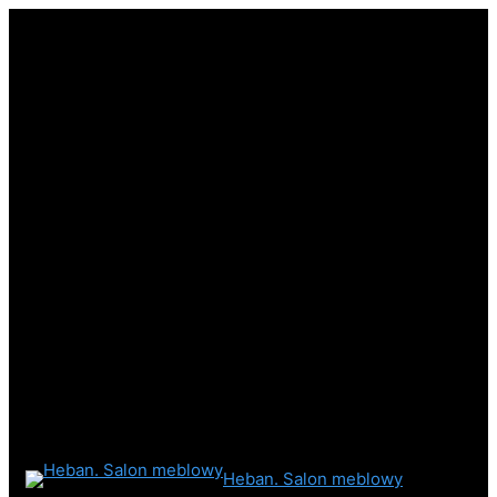
Heban. Salon meblowy