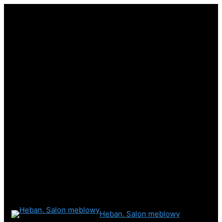
Heban. Salon meblowy