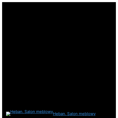
Heban. Salon meblowy