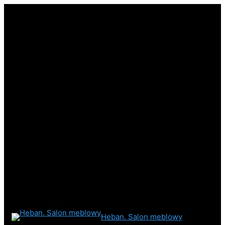
Heban. Salon meblowy