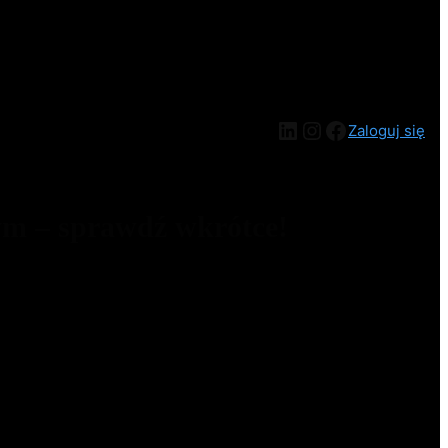
Zaloguj się
ym – sprawdź wkrótce!