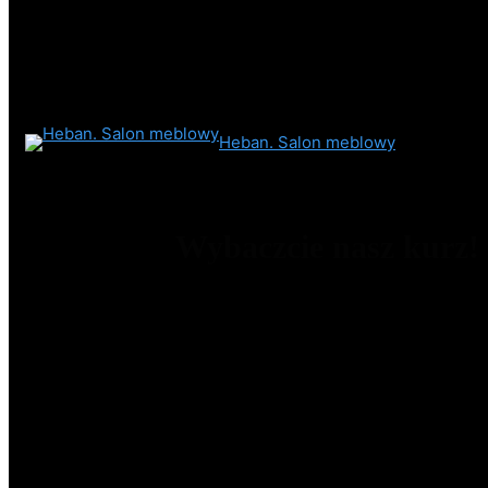
Heban. Salon meblowy
Wybaczcie nasz kurz!