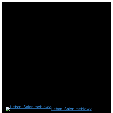
Heban. Salon meblowy