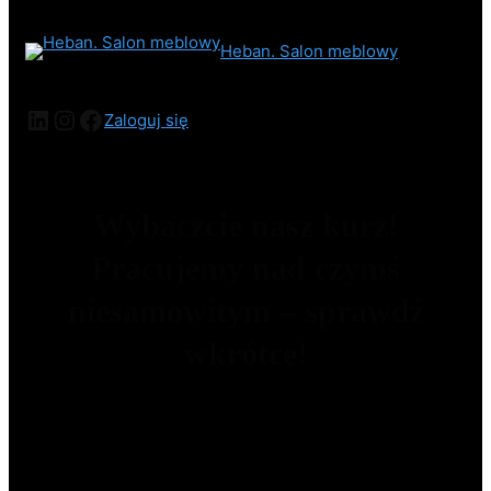
Heban. Salon meblowy
Zaloguj się
Wybaczcie nasz kurz!
Pracujemy nad czymś
niesamowitym – sprawdź
wkrótce!