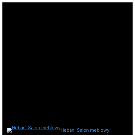
Heban. Salon meblowy