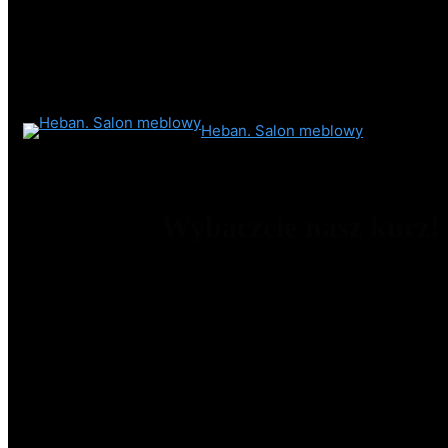
Heban. Salon meblowy
Wybaczcie nasz kurz!