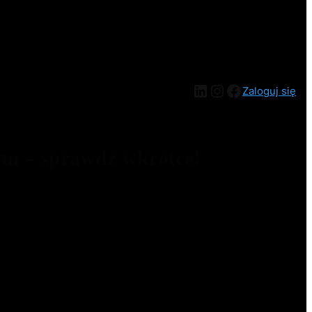
Zaloguj się
ym – sprawdź wkrótce!