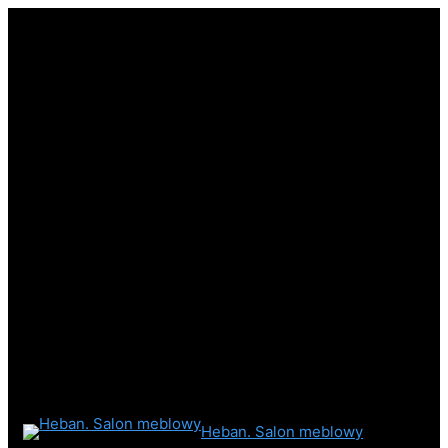
Heban. Salon meblowy