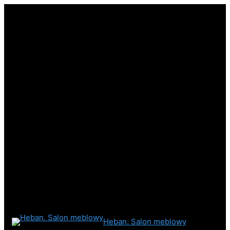
Heban. Salon meblowy