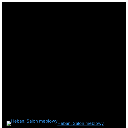
Heban. Salon meblowy