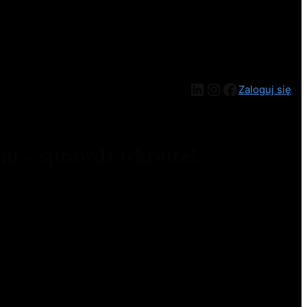
Zaloguj się
ym – sprawdź wkrótce!