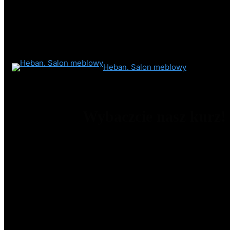
Heban. Salon meblowy
Wybaczcie nasz kurz!