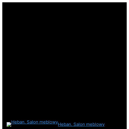
Heban. Salon meblowy