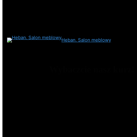
Heban. Salon meblowy
Wybaczcie nasz kurz!