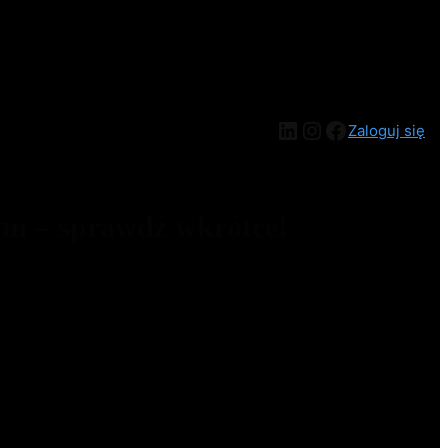
Zaloguj się
ym – sprawdź wkrótce!